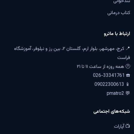
تندخوانی
کتاب درمانی
ارتباط با ماترو
📍 کرج، مهرشهر، بلوار ارم، گلستان ۲، بین رز و نیلوفر، آموزشگاه
فراست
🕐 همه روزه از ساعت ۱۱ تا ۲۱
☎️ 026-33341761
📱 09022300613
💬 pmatro2
شبکه‌های اجتماعی
📺 آپارات