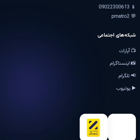
📱 09022300613
💬 pmatro2
شبکه‌های اجتماعی
📺 آپارات
📸 اینستاگرام
📢 تلگرام
▶️ یوتیوب