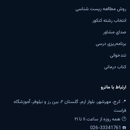
روش مطالعه زیست شناسی
انتخاب رشته کنکور
صدای مشاور
برنامه‌ریزی درسی
تندخوانی
کتاب درمانی
ارتباط با ماترو
📍 کرج، مهرشهر، بلوار ارم، گلستان ۲، بین رز و نیلوفر، آموزشگاه
فراست
🕐 همه روزه از ساعت ۱۱ تا ۲۱
☎️ 026-33341761