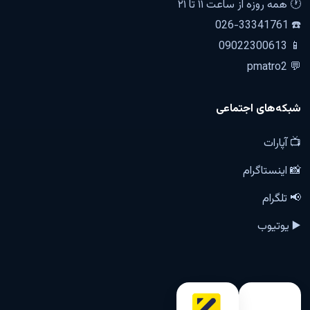
🕐 همه روزه از ساعت ۱۱ تا ۲۱
☎️ 026-33341761
📱 09022300613
💬 pmatro2
شبکه‌های اجتماعی
📺 آپارات
📸 اینستاگرام
📢 تلگرام
▶️ یوتیوب