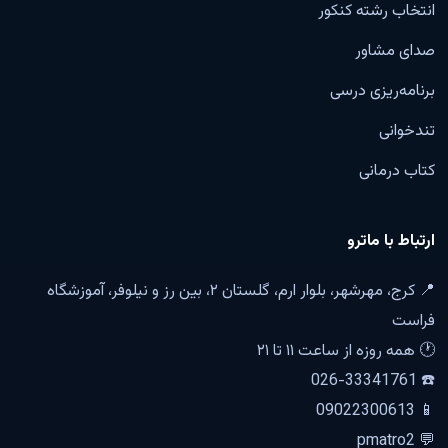
انتخاب رشته کنکور
صدای مشاور
برنامه‌ریزی درسی
تندخوانی
کتاب درمانی
ارتباط با ماترو
📍 کرج، مهرشهر، بلوار ارم، گلستان ۲، بین رز و نیلوفر، آموزشگاه
فراست
🕐 همه روزه از ساعت ۱۱ تا ۲۱
☎️ 026-33341761
📱 09022300613
💬 pmatro2