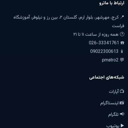
ارتباط با ماترو
📍 کرج، مهرشهر، بلوار ارم، گلستان ۲، بین رز و نیلوفر، آموزشگاه
فراست
🕐 همه روزه از ساعت ۱۱ تا ۲۱
☎️ 026-33341761
📱 09022300613
💬 pmatro2
شبکه‌های اجتماعی
📺 آپارات
📸 اینستاگرام
📢 تلگرام
▶️ یوتیوب