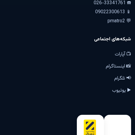
☎️ 026-33341761
📱 09022300613
💬 pmatro2
شبکه‌های اجتماعی
📺 آپارات
📸 اینستاگرام
📢 تلگرام
▶️ یوتیوب