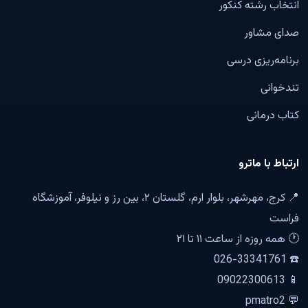
انتخاب رشته کنکور
صدای مشاور
برنامه‌ریزی درسی
تندخوانی
کتاب درمانی
ارتباط با ماترو
📍 کرج، مهرشهر، بلوار ارم، گلستان ۲، بین رز و نیلوفر، آموزشگاه
فراست
🕐 همه روزه از ساعت ۱۱ تا ۲۱
☎️ 026-33341761
📱 09022300613
💬 pmatro2