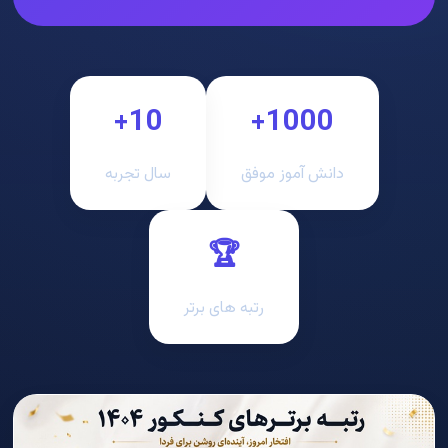
10+
1000+
دانش آموز موفق
سال تجربه
🏆
رتبه های برتر