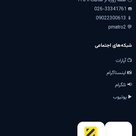
🕐 همه روزه از ساعت ۱۱ تا ۲۱
☎️ 026-33341761
📱 09022300613
💬 pmatro2
شبکه‌های اجتماعی
📺 آپارات
📸 اینستاگرام
📢 تلگرام
▶️ یوتیوب