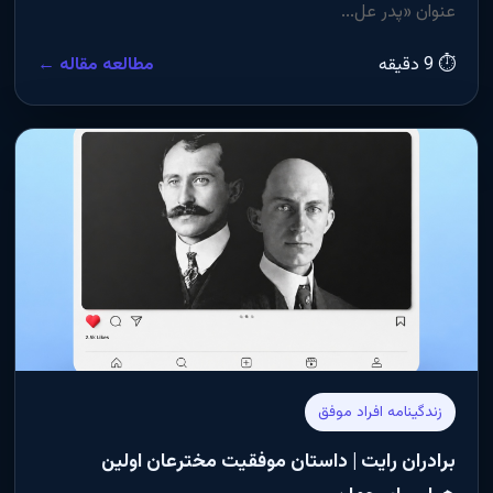
عنوان «پدر عل...
⏱ 9 دقیقه
مطالعه مقاله ←
زندگینامه افراد موفق
برادران رایت | داستان موفقیت مخترعان اولین