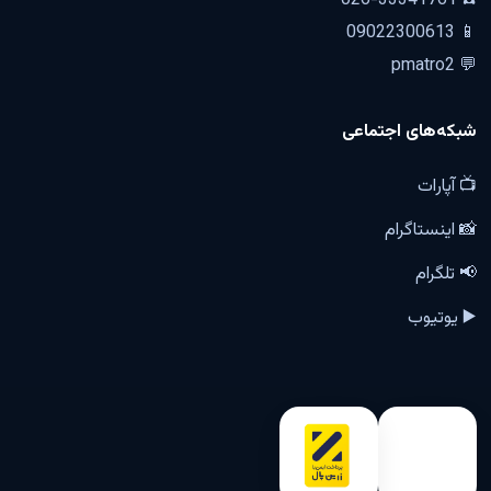
☎️ 026-33341761
📱 09022300613
💬 pmatro2
شبکه‌های اجتماعی
📺 آپارات
📸 اینستاگرام
📢 تلگرام
▶️ یوتیوب