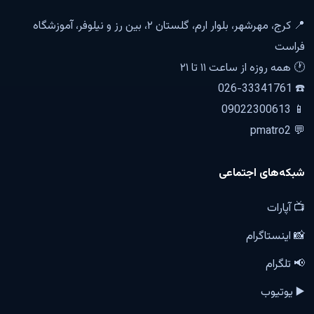
📍 کرج، مهرشهر، بلوار ارم، گلستان ۲، بین رز و نیلوفر، آموزشگاه
فراست
🕐 همه روزه از ساعت ۱۱ تا ۲۱
☎️ 026-33341761
📱 09022300613
💬 pmatro2
شبکه‌های اجتماعی
📺 آپارات
📸 اینستاگرام
📢 تلگرام
▶️ یوتیوب