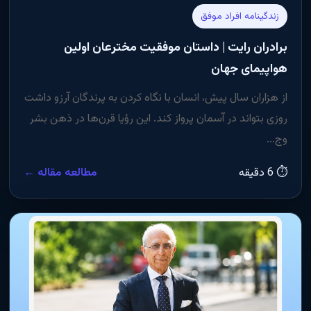
زندگینامه افراد موفق
برادران رایت | داستان موفقیت مخترعان اولین
هواپیمای جهان
از هزاران سال پیش، انسان با نگاه کردن به پرندگان آرزو داشت
روزی بتواند در آسمان پرواز کند. این رؤیا قرن‌ها در ذهن بشر
وج...
⏱ 6 دقیقه
مطالعه مقاله ←