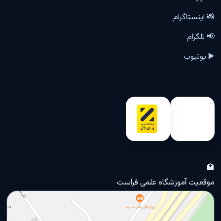
📸 اینستاگرام
📢 تلگرام
▶️ یوتیوب
🏫
موقعیت آموزشگاه علمی فراست