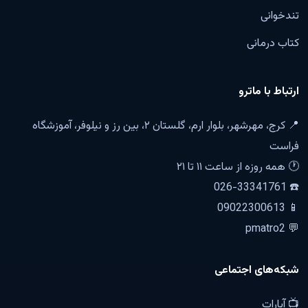
تندخوانی
کتاب درمانی
ارتباط با ماترو
📍 کرج، مهرشهر، بلوار ارم، گلستان ۲، بین رز و نیلوفر، آموزشگاه
فراست
🕐 همه روزه از ساعت ۱۱ تا ۲۱
☎️ 026-33341761
📱 09022300613
💬 pmatro2
شبکه‌های اجتماعی
📺 آپارات