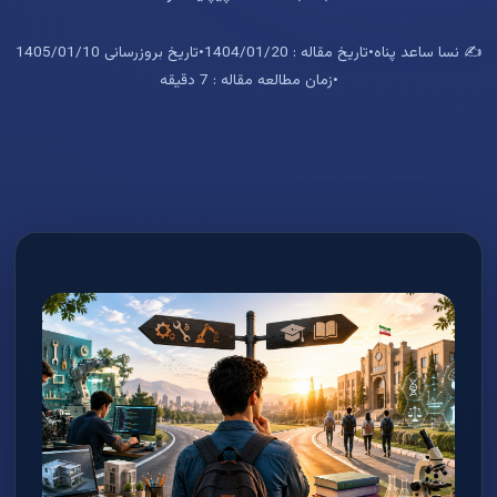
✍️ نسا ساعد پناه
•
تاریخ مقاله : 1404/01/20
•
تاریخ بروزرسانی 1405/01/10
•
زمان مطالعه مقاله : 7 دقیقه