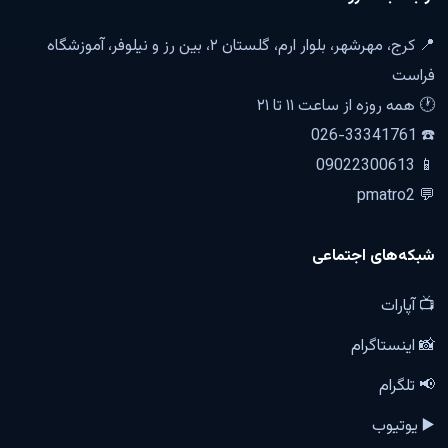
📍 کرج، مهرشهر، بلوار ارم، گلستان ۲، بین رز و نیلوفر، آموزشگاه
فراست
🕐 همه روزه از ساعت ۱۱ تا ۲۱
☎️ 026-33341761
📱 09022300613
💬 pmatro2
شبکه‌های اجتماعی
📺 آپارات
📸 اینستاگرام
📢 تلگرام
▶️ یوتیوب